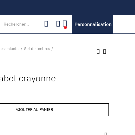
Personnalisation
0
des enfants
Set de timbres
habet crayonne
AJOUTER AU PANIER