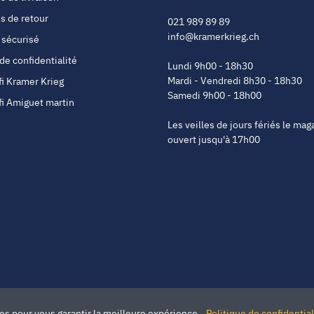
s de retour
021 989 89 89
info@kramerkrieg.ch
 sécurisé
 de confidentialité
Lundi 9h00 - 18h30
Mardi - Vendredi 8h30 - 18h30
fi Kramer Krieg
Samedi 9h00 - 18h00
fi Amiguet martin
Les veilles de jours fériés le mag
ouvert jusqu'à 17h00
ies pour vous garantir la meilleure expérience.
Politique de confidential