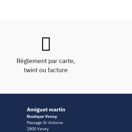
Règlement par carte,
twint ou facture
Amiguet martin
Boutique Vevey
Passage St-Antoine
1800 Vevey