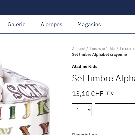
Amiguet Martin
Galerie
A propos
Magasins
Accueil
Loisirs créatifs
Le coin 
Set timbre Alphabet crayonne
Aladine Kids
Set timbre Alp
13,10 CHF
TTC
Description