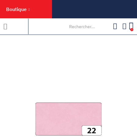
Boutique
0