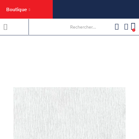
Boutique
0