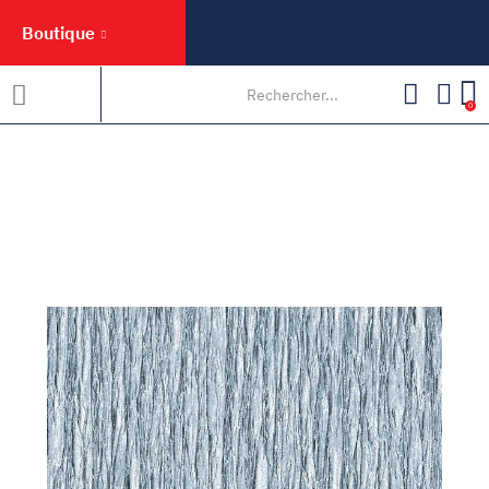
Boutique
0