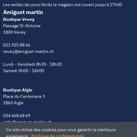
Les veilles de jours fériés le magasin est ouvert jusqu'à 17h00
Amiguet martin
Boutique Vevey
Passage St-Antoine
1800 Vevey
021 925 88 66
vevey@amiguet-martin.ch
Lundi - Vendredi 8h30 - 18h30
Samedi 9h00 - 16h00
Boutique Aigle
Place du Centenaire 3
1860 Aigle
024 468 68 69
aigle@amiguet-martin.ch
Ce site utilise des cookies pour vous garantir la meilleure
Lundi - Vendredi 8h00 - 12h00 | 13h30 - 18h30
expérience.
Politique de confidentialité