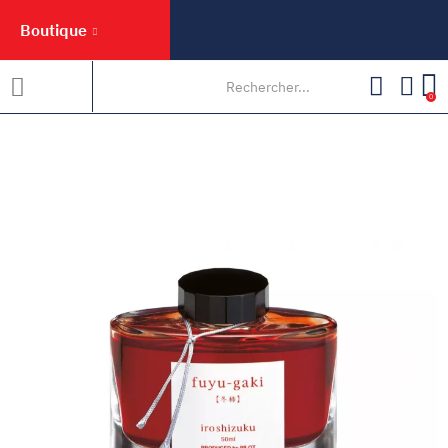
Boutique
0