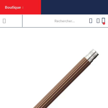
Boutique
0