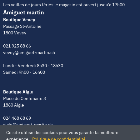
Les veilles de jours fériés le magasin est ouvert jusqu'à 17h00
Amiguet martin
Boutique Vevey
Passage St-Antoine
1800 Vevey
021 925 88 66
vevey@amiguet-martin.ch
Lundi - Vendredi 8h30 - 18h30
Samedi 9h00 - 16h00
Boutique Aigle
Place du Centenaire 3
1860 Aigle
024 468 68 69
aigle@amiguet-martin.ch
Ce site utilise des cookies pour vous garantir la meilleure
Lundi - Vendredi 8h00 - 12h00 | 13h30 - 18h30
expérience.
Politique de confidentialité