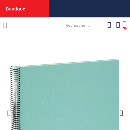
Boutique
0