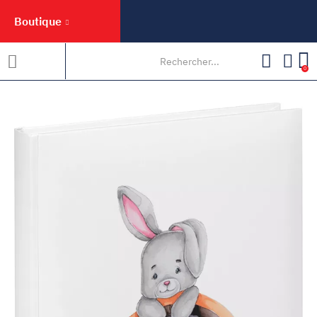
Boutique
0