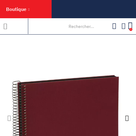
Boutique
0