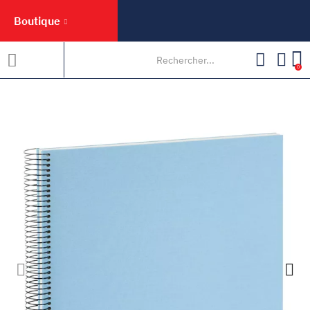
Boutique
0