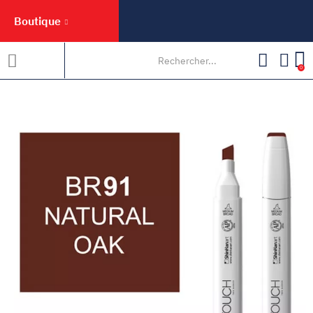
Boutique
0