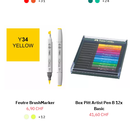
+31
+24
Feutre BrushMarker
Box Pitt Artist Pen B 12x
6,90 CHF
Basic
41,60 CHF
+12