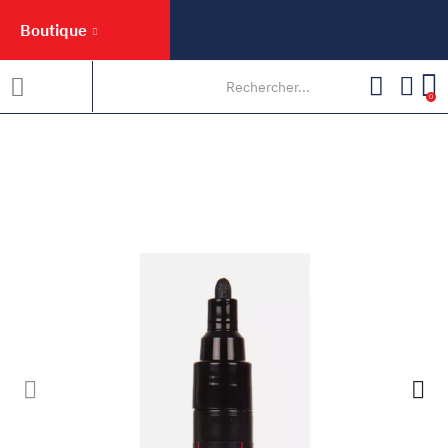
Boutique
0