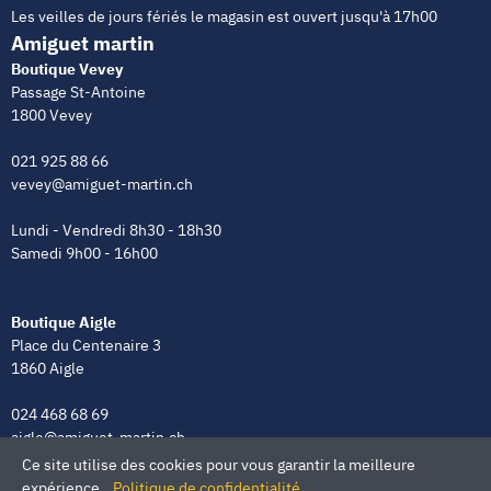
Les veilles de jours fériés le magasin est ouvert jusqu'à 17h00
Amiguet martin
Boutique Vevey
Passage St-Antoine
1800 Vevey
021 925 88 66
vevey@amiguet-martin.ch
Lundi - Vendredi 8h30 - 18h30
Samedi 9h00 - 16h00
Boutique Aigle
Place du Centenaire 3
1860 Aigle
024 468 68 69
aigle@amiguet-martin.ch
Ce site utilise des cookies pour vous garantir la meilleure
Lundi - Vendredi 8h00 - 12h00 | 13h30 - 18h30
expérience.
Politique de confidentialité