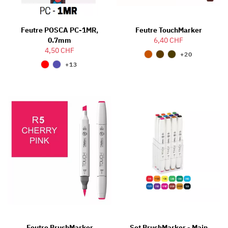
Feutre POSCA PC-1MR,
Feutre TouchMarker
0.7mm
6,40 CHF
4,50 CHF
+20
+13
Feutre BrushMarker
Set BrushMarker - Main