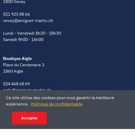
1800 Vevey
021 925 88 66
vevey@amiguet-martin.ch
Lundi - Vendredi 8h30 - 18h30
Samedi 9h00 - 16h00
Boutique Aigle
Place du Centenaire 3
1860 Aigle
024 468 68 69
aigle@amiguet-martin.ch
Ce site utilise des cookies pour vous garantir la meilleure
Lundi - Vendredi 8h00 - 12h00 | 13h30 - 18h30
expérience.
Politique de confidentialité
Samedi 9h00 - 16h00
Accepter