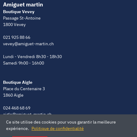
Amiguet martin
Boutique Vevey
Passage St-Antoine
1800 Vevey
021 925 88 66
vevey@amiguet-martin.ch
Lundi - Vendredi 8h30 - 18h30
Samedi 9h00 - 16h00
Boutique Aigle
Place du Centenaire 3
1860 Aigle
024 468 68 69
aigle@amiguet-martin.ch
Ce site utilise des cookies pour vous garantir la meilleure
Lundi - Vendredi 8h00 - 12h00 | 13h30 - 18h30
expérience.
Politique de confidentialité
Samedi 9h00 - 16h00