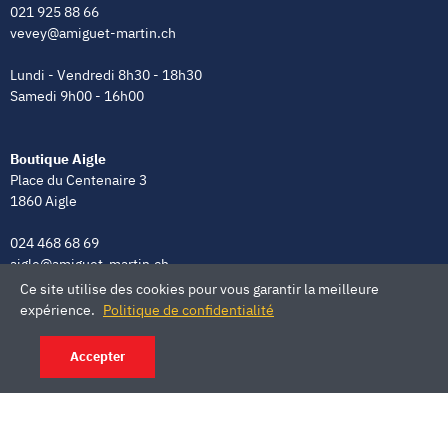
021 925 88 66
vevey@amiguet-martin.ch
Lundi - Vendredi 8h30 - 18h30
Samedi 9h00 - 16h00
Boutique Aigle
Place du Centenaire 3
1860 Aigle
024 468 68 69
aigle@amiguet-martin.ch
Ce site utilise des cookies pour vous garantir la meilleure
Lundi - Vendredi 8h00 - 12h00 | 13h30 - 18h30
expérience.
Politique de confidentialité
Samedi 9h00 - 16h00
Accepter