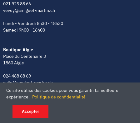
021 925 88 66
vevey@amiguet-martin.ch
Lundi - Vendredi 8h30 - 18h30
Samedi 9h00 - 16h00
Boutique Aigle
Place du Centenaire 3
1860 Aigle
024 468 68 69
aigle@amiguet-martin.ch
Ce site utilise des cookies pour vous garantir la meilleure
Lundi - Vendredi 8h00 - 12h00 | 13h30 - 18h30
expérience.
Politique de confidentialité
Samedi 9h00 - 16h00
Accepter